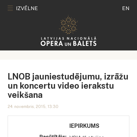
IZVĒLNE
EN
LNOB jauniestudējumu, izrāžu
un koncertu video ierakstu
veikšana
24. novembris, 2015, 13:30
IEPIRKUMS
Pasūtītājs: