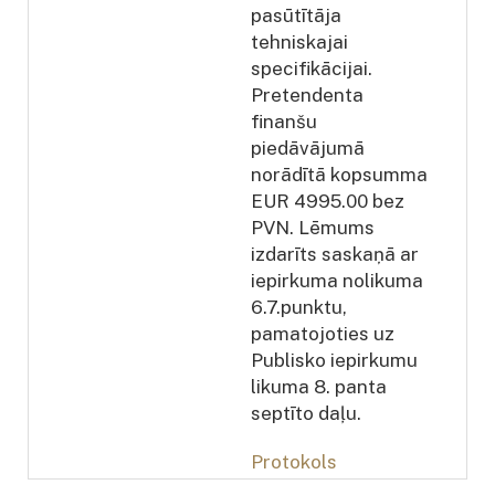
pasūtītāja
tehniskajai
specifikācijai.
Pretendenta
finanšu
piedāvājumā
norādītā kopsumma
EUR 4995.00 bez
PVN. Lēmums
izdarīts saskaņā ar
iepirkuma nolikuma
6.7.punktu,
pamatojoties uz
Publisko iepirkumu
likuma 8. panta
septīto daļu.
Protokols