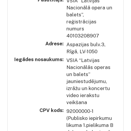
VSIA “Latvijas
Nacionālā opera un
balets”,
reģistrācijas
numurs
40103208907
Adrese:
Aspazijas bulv.3,
Rīgā, LV-1050
Iegādes nosaukums:
VSIA “Latvijas
Nacionālās operas
un balets”
jauniestudējumu,
izrāžu un koncertu
video ierakstu
veikšana
CPV kods:
92000000-1
(Publisko iepirkumu
likuma 1.pielikuma B