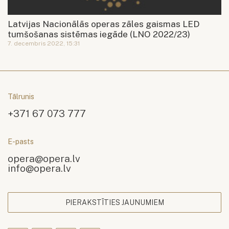
Latvijas Nacionālās operas zāles gaismas LED
tumšošanas sistēmas iegāde (LNO 2022/23)
7. decembris 2022, 15:31
Tālrunis
+371 67 073 777
E-pasts
opera@opera.lv
info@opera.lv
PIERAKSTĪTIES JAUNUMIEM