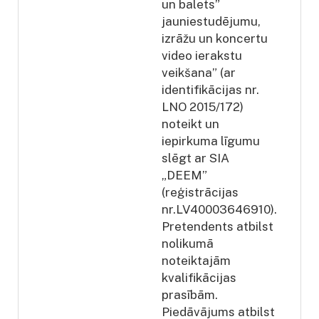
un balets”
jauniestudējumu,
izrāžu un koncertu
video ierakstu
veikšana” (ar
identifikācijas nr.
LNO 2015/172)
noteikt un
iepirkuma līgumu
slēgt ar SIA
„DEEM”
(reģistrācijas
nr.LV40003646910).
Pretendents atbilst
nolikumā
noteiktajām
kvalifikācijas
prasībām.
Piedāvājums atbilst