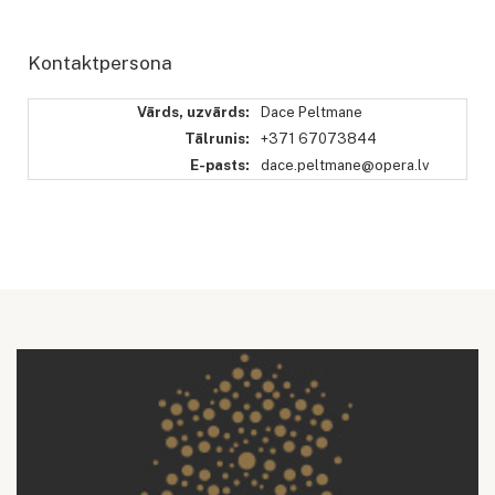
Kontaktpersona
Vārds, uzvārds:
Dace Peltmane
Tālrunis:
+371 67073844
E-pasts:
dace.peltmane@opera.lv