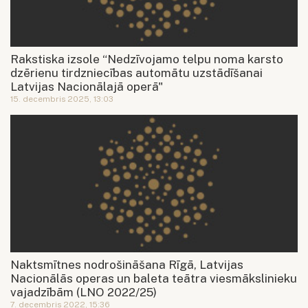
Rakstiska izsole “Nedzīvojamo telpu noma karsto
dzērienu tirdzniecības automātu uzstādīšanai
Latvijas Nacionālajā operā"
15. decembris 2025, 13:03
Naktsmītnes nodrošināšana Rīgā, Latvijas
Nacionālās operas un baleta teātra viesmākslinieku
vajadzībām (LNO 2022/25)
7. decembris 2022, 15:36