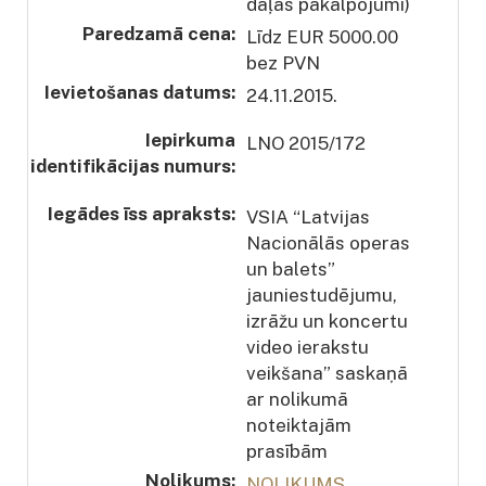
daļas pakalpojumi)
Paredzamā cena:
Līdz EUR 5000.00
bez PVN
Ievietošanas datums:
24.11.2015.
Iepirkuma
LNO 2015/172
identifikācijas numurs:
Iegādes īss apraksts:
VSIA “Latvijas
Nacionālās operas
un balets”
jauniestudējumu,
izrāžu un koncertu
video ierakstu
veikšana” saskaņā
ar nolikumā
noteiktajām
prasībām
Nolikums:
NOLIKUMS