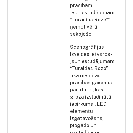
prasībām
jauniestudējumam
"Turaidas Roze"”,
ņemot vērā
sekojošo:
Scenogrāfijas
izveides ietvaros -
jauniestudējumam
“Turaidas Roze”
tika mainītas
prasības gaismas
partitūrai, kas
groza izsludinātā
iepirkuma „LED
elementu
izgatavošana,
piegāde un
uzstādīšana