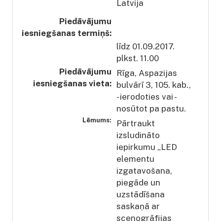
Latvija
Piedāvājumu
iesniegšanas termiņš:
līdz 01.09.2017.
plkst. 11.00
Piedāvājumu
Rīga, Aspazijas
iesniegšanas vieta:
bulvārī 3, 105. kab.,
- ierodoties vai -
nosūtot pa pastu.
Lēmums:
Pārtraukt
izsludināto
iepirkumu „LED
elementu
izgatavošana,
piegāde un
uzstādīšana
saskaņā ar
scenogrāfijas