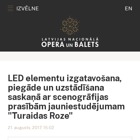
IZVĒLNE
EN
LED elementu izgatavošana,
piegāde un uzstādīšana
saskaņā ar scenogrāfijas
prasībām jauniestudējumam
"Turaidas Roze"
21. augusts, 2017, 15:02