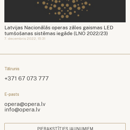
Latvijas Nacionālās operas zāles gaismas LED
tumšošanas sistēmas iegāde (LNO 2022/23)
7. decembris 2022, 15:31
Tālrunis
+371 67 073 777
E-pasts
opera@opera.lv
info@opera.lv
PIERAKSTĪTIES JAUNUMIEM