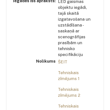
Iegādes īss apraksts:
LED gaismas
objektu iegādi,
tajā skaitā
izgatavošana un
uzstādīšana -
saskaņā ar
scenogrāfijas
prasībām un
tehnisko
specifikāciju
Nolikums
ŠEIT
Tehniskais
zīmējums 1
Tehniskais
zīmējums 2
Tehniskais