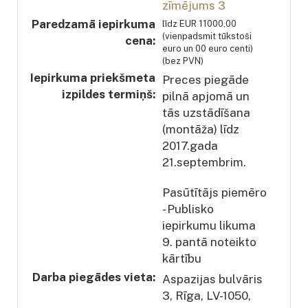
zīmējums 3
Paredzamā iepirkuma
līdz EUR 11000,00
(vienpadsmit tūkstoši
cena:
euro un 00 euro centi)
(bez PVN)
Iepirkuma priekšmeta
Preces piegāde
izpildes termiņš:
pilnā apjomā un
tās uzstādīšana
(montāža) līdz
2017.gada
21.septembrim.
Pasūtītājs piemēro
- Publisko
iepirkumu likuma
9. pantā noteikto
kārtību
Darba piegādes vieta:
Aspazijas bulvāris
3, Rīga, LV-1050,