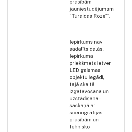
prasībām
jauniestudējumam
"Turaidas Roze"”.
Iepirkums nav
sadalīts daļās.
Iepirkuma
priekšmets ietver
LED gaismas
objektu iegādi,
tajā skaitā
izgatavošana un
uzstādīšana -
saskaņā ar
scenogrāfijas
prasībām un
tehnisko