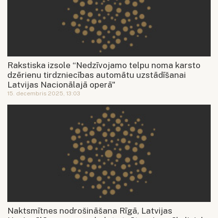
Rakstiska izsole “Nedzīvojamo telpu noma karsto
dzērienu tirdzniecības automātu uzstādīšanai
Latvijas Nacionālajā operā"
15. decembris 2025, 13:03
Naktsmītnes nodrošināšana Rīgā, Latvijas