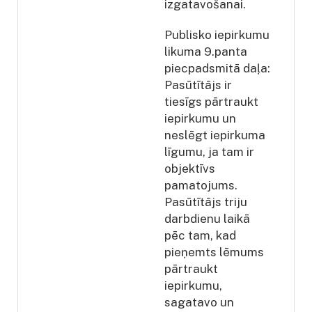
izgatavošanai.
Publisko iepirkumu
likuma 9.panta
piecpadsmitā daļa:
Pasūtītājs ir
tiesīgs pārtraukt
iepirkumu un
neslēgt iepirkuma
līgumu, ja tam ir
objektīvs
pamatojums.
Pasūtītājs triju
darbdienu laikā
pēc tam, kad
pieņemts lēmums
pārtraukt
iepirkumu,
sagatavo un