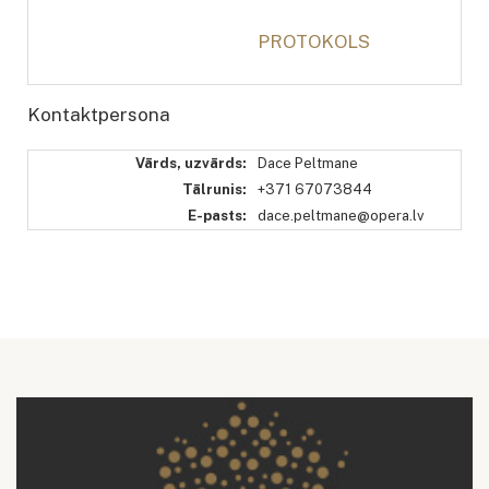
PROTOKOLS
Kontaktpersona
Vārds, uzvārds:
Dace Peltmane
Tālrunis:
+371 67073844
E-pasts:
dace.peltmane@opera.lv