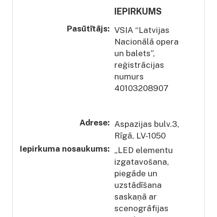
IEPIRKUMS
Pasūtītājs:
VSIA “Latvijas
Nacionālā opera
un balets”,
reģistrācijas
numurs
40103208907
Adrese:
Aspazijas bulv.3,
Rīgā, LV-1050
Iepirkuma nosaukums:
„LED elementu
izgatavošana,
piegāde un
uzstādīšana
saskaņā ar
scenogrāfijas