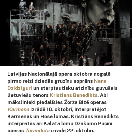
Latvijas Nacionālajā opera oktobra nogalē
pirmo reizi dziedās gruzīnu soprāns
Nana
Dzidziguri
un starptautisku atzinību guvušais
lietuviešu tenors
Kristians Benedikts
. Abi
mākslinieki piedalīsies Žorža Bizē operas
Karmena
izrādē 18. oktobrī, interpretējot
Karmenas un Hosē lomas. Kristiāns Benedikts
interpretēs arī Kalafa lomu Džakomo Pučīni
operas
Turandota
izrādē 22. oktobrī.