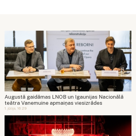
Augustā gaidāmas LNOB un Igaunijas Nacionālā
teātra Vanemuine apmaiņas viesizrādes
1. jūlijs, 16:29