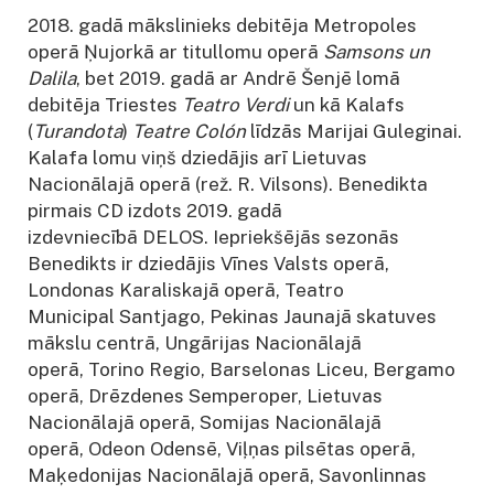
2018. gadā mākslinieks debitēja Metropoles
operā Ņujorkā ar titullomu operā
Samsons un
Dalila
, bet 2019. gadā ar Andrē Šenjē lomā
debitēja Triestes
Teatro Verdi
un kā Kalafs
(
Turandota
)
Teatre Colón
līdzās Marijai Guleginai.
Kalafa lomu viņš dziedājis arī Lietuvas
Nacionālajā operā (rež. R. Vilsons). Benedikta
pirmais CD izdots 2019. gadā
izdevniecībā DELOS. Iepriekšējās sezonās
Benedikts ir dziedājis Vīnes Valsts operā,
Londonas Karaliskajā operā, Teatro
Municipal Santjago, Pekinas Jaunajā skatuves
mākslu centrā, Ungārijas Nacionālajā
operā, Torino Regio, Barselonas Liceu, Bergamo
operā, Drēzdenes Semperoper, Lietuvas
Nacionālajā operā, Somijas Nacionālajā
operā, Odeon Odensē, Viļņas pilsētas operā,
Maķedonijas Nacionālajā operā, Savonlinnas