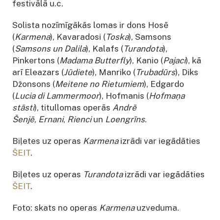
festivālā u.c.
Solista nozīmīgākās lomas ir dons Hosē
(
Karmena
), Kavaradosi (
Toska
), Samsons
(
Samsons un Dalila
), Kalafs (
Turandota
),
Pinkertons (
Madama Butterfly
), Kanio (
Pajaci
), kā
arī Eleazars (
Jūdiete
), Manriko (
Trubadūrs
), Diks
Džonsons (
Meitene no Rietumiem
), Edgardo
(
Lucia di Lammermoor
), Hofmanis (
Hofmaņa
stāsti
), titullomas operās
Andrē
Šenjē
,
Ernani
,
Rienci
un
Loengrīns
.
Biļetes uz operas
Karmena
izrādi var iegādāties
ŠEIT
.
Biļetes uz operas
Turandota
izrādi var iegādāties
ŠEIT
.
Foto: skats no operas
Karmena
uzveduma.