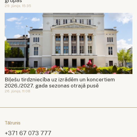
grupās
29. jūnijs, 15:35
Biļešu tirdzniecība uz izrādēm un koncertiem
2026./2027. gada sezonas otrajā pusē
26. jūnijs, 11:08
Tālrunis
+371 67 073 777