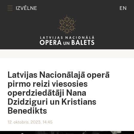
IZVĒLNE
EN
Latvijas Nacionālajā operā
pirmo reizi viesosies
operdziedātāji Nana
Dzidziguri un Kristians
Benedikts
12. oktobris, 2023, 14:45