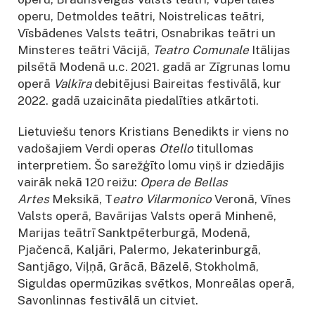
operu, Detmoldes teātri, Noistrelicas teātri,
Vīsbādenes Valsts teātri, Osnabrikas teātri un
Minsteres teātri Vācijā,
Teatro Comunale
Itālijas
pilsētā Modenā u.c. 2021. gadā ar Zīgrunas lomu
operā
Valkīra
debitējusi Baireitas festivālā, kur
2022. gadā uzaicināta piedalīties atkārtoti.
Lietuviešu tenors Kristians Benedikts ir viens no
vadošajiem Verdi operas
Otello
titullomas
interpretiem. Šo sarežģīto lomu viņš ir dziedājis
vairāk nekā 120 reižu:
Opera de Bellas
Artes
Meksikā, T
eatro Vilarmonico
Veronā, Vīnes
Valsts operā, Bavārijas Valsts operā Minhenē,
Marijas teātrī Sanktpēterburgā, Modenā,
Pjačencā, Kaljāri, Palermo, Jekaterinburgā,
Santjāgo, Viļņā, Grācā, Bāzelē, Stokholmā,
Siguldas opermūzikas svētkos, Monreālas operā,
Savonlinnas festivālā un citviet.