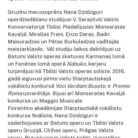
Gruzīnu mecosoprāns Nana Dzidziguri
operdziedāšanu studējusi V. Sarajišvili Valsts
Konservatorijā Tbilisi. Piedalījusies Monseratas
Kavaljē, Mirellas Freni, Enzo Daras, Badri
Maisuradzes un Pātas Burkuladzes vadītajās
meistarklasēs. Vēl studiju laikos debitējusi uz
Batumi Valsts operas skatuves Karmenas lomā
un Fenēnas lomā operā
Nabuko
, karjeru
turpinājusi kā Tbilisi Valsts operas soliste. 2016.
gadā ieguvusi pirmo vietu Starptautiskajā
vokālistu konkursā
Voci Verdiani Buseto
, ir
Premio
Roma
uzvarētāja. Bijusi arī Monseratas Kavaljē
konkursa un Maggio Musicale
Fiorentino akadēmijas Starptautiskā vokālistu
konkursa fināliste. Nana Dzidziguri ir
sadarbojusies ar Batumi operu un Tbilisi Valsts
operu Gruzijā, Cīrihes operu, Prāgas Valsts
operu, Braunšveigas Valsts teātri, Vupertāles