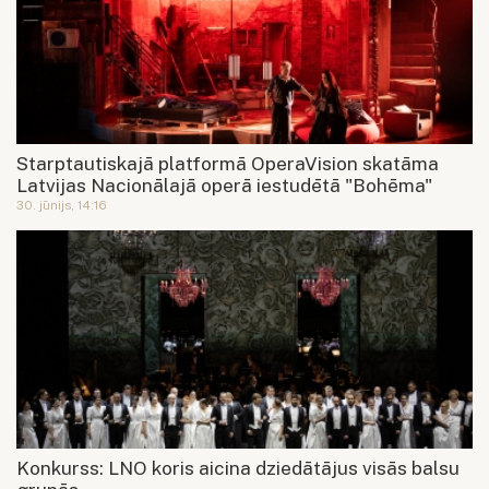
Starptautiskajā platformā OperaVision skatāma
Latvijas Nacionālajā operā iestudētā "Bohēma"
30. jūnijs, 14:16
Konkurss: LNO koris aicina dziedātājus visās balsu