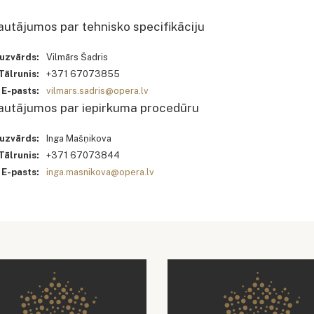
utājumos par tehnisko specifikāciju
 uzvārds:
Vilmārs Šadris
Tālrunis:
+371 67073855
E-pasts:
vilmars.sadris@opera.lv
autājumos par iepirkuma procedūru
 uzvārds:
Inga Mašņikova
Tālrunis:
+371 67073844
E-pasts:
inga.masnikova@opera.lv