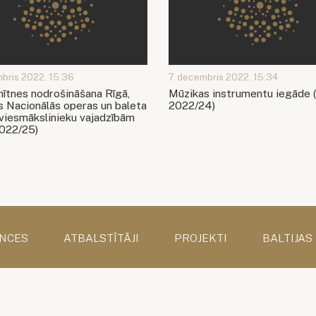
mbris 2022, 15:36
7. decembris 2022, 15:34
ītnes nodrošināšana Rīgā,
Mūzikas instrumentu iegāde
s Nacionālās operas un baleta
2022/24)
 viesmākslinieku vajadzībām
022/25)
NCES
ATBALSTĪTĀJI
PROJEKTI
BALTIJAS