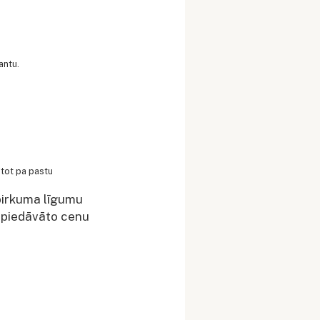
antu.
ūtot pa pastu
pirkuma līgumu
r piedāvāto cenu