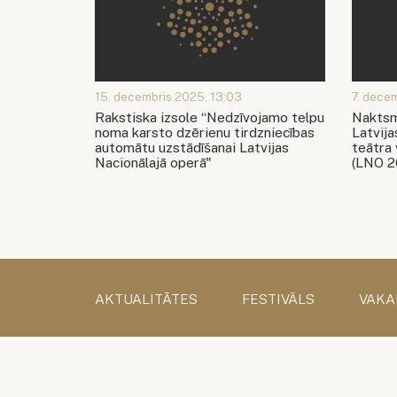
15. decembris 2025, 13:03
7. dece
Rakstiska izsole “Nedzīvojamo telpu
Naktsm
noma karsto dzērienu tirdzniecības
Latvija
automātu uzstādīšanai Latvijas
teātra
Nacionālajā operā"
(LNO 2
AKTUALITĀTES
FESTIVĀLS
VAKA