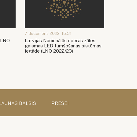
7. decembris 2022, 15:31
 (LNO
Latvijas Nacionālās operas zāles
gaismas LED tumšošanas sistēmas
iegāde (LNO 2022/23)
 JAUNĀS BALSIS
PRESEI