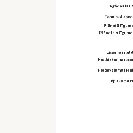
Iegādes īss 
Tehniskā speci
Plānotā līgum
Plānotais līguma
Līguma izpild
Piedāvājumu iesn
Piedāvājumu iesn
Iepirkuma r