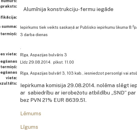
numurs:
apraksts:
Alumīnija konstrukciju- fermu iegāde
fikācija:
a summa:
2
Iepirkums tiek veikts saskaņā ar Publisko iepirkumu likuma 8.
p
 termiņš:
3 darba dienas
.
es vieta:
Rīga, Aspazijas bulvāris 3
iegšanas
Līdz 29.08.2014. plkst. 11.00
termiņš:
iegšanas
Rīga, Aspazijas bulvārī 3, 103 kab., iesniedzot personīgi vai ats
vieta:
ezultāts:
Iepirkuma komisija 29.08.2014. nolēma slēgt ie
ar sabiedrību ar ierobežotu atbildību „SND” pa
bez PVN 21% EUR 8639.51.
Lēmums
Līgums