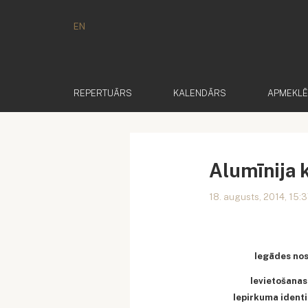
EN
REPERTUĀRS
KALENDĀRS
APMEKL
Alumīnija 
18. augusts, 2014, 15:
Iegādes no
Ievietošanas
Iepirkuma identi