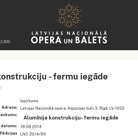
ĒJUMS
konstrukciju - fermu iegāde
37
Iepirkums
Adrese:
Latvijas Nacionālā opera, Aspazijas bulv.3, Rīgā, LV-1050
saukums:
Alumīnija konstrukciju- fermu iegāde
 datums:
18.08.2014
fikācijas
LNO 2014/99