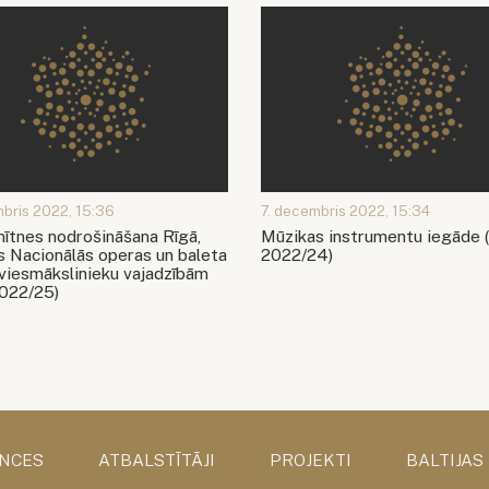
mbris 2022, 15:36
7. decembris 2022, 15:34
ītnes nodrošināšana Rīgā,
Mūzikas instrumentu iegāde
s Nacionālās operas un baleta
2022/24)
 viesmākslinieku vajadzībām
022/25)
NCES
ATBALSTĪTĀJI
PROJEKTI
BALTIJAS