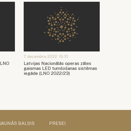
7. decembris 2022, 15:31
 (LNO
Latvijas Nacionālās operas zāles
gaismas LED tumšošanas sistēmas
iegāde (LNO 2022/23)
 JAUNĀS BALSIS
PRESEI