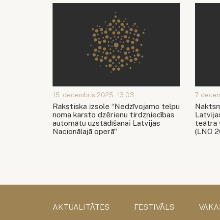
15. decembris 2025, 13:03
7. dece
Rakstiska izsole “Nedzīvojamo telpu
Naktsm
noma karsto dzērienu tirdzniecības
Latvija
automātu uzstādīšanai Latvijas
teātra
Nacionālajā operā"
(LNO 2
AKTUALITĀTES
FESTIVĀLS
VAKA