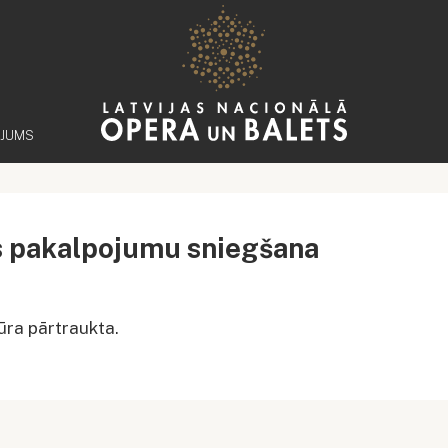
ĒJUMS
s pakalpojumu sniegšana
ra pārtraukta.