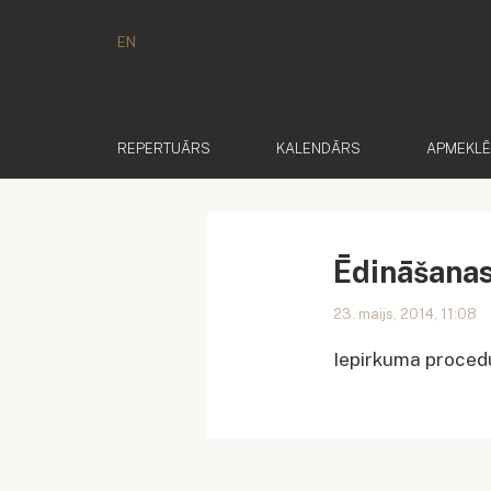
EN
REPERTUĀRS
KALENDĀRS
APMEKL
Ēdināšana
23. maijs, 2014, 11:08
Iepirkuma procedū