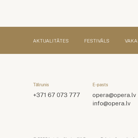
AKTUALITĀTES
FESTIVĀLS
VAKA
Tālrunis
E-pasts
+371 67 073 777
opera@opera.lv
info@opera.lv