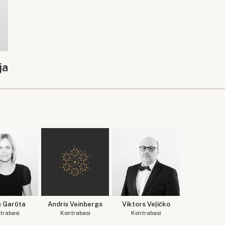
ja
a Garūta
Andris Veinbergs
Viktors Veļičko
trabasi
Kontrabasi
Kontrabasi