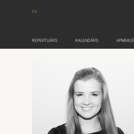
EN
REPERTUĀRS
KALENDĀRS
APMEKL