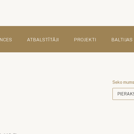
NCES
ATBALSTĪTĀJI
PROJEKTI
BALTIJAS
Seko mum
PIERAK