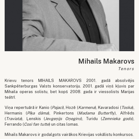
Mihails Makarovs
Tenors
Krievu tenors MIHAILS MAKAROVS 2001. gadā absolvējis
Sankpēterburgas Valsts konservatoriju. 2001. gadā viņš kļuvis par
Mihaila operas solistu, bet kopš 2008. gada ir viessolists Marijas
teātrī.
Viņa repertuārā ir Kanio (
Pajaci
), Hozē (
Karmena
), Kavaradosi (
Toska
),
Hermanis (
Pīķa dāma
), Pinkertons (
Madama Butterfl
y), Alfrēds
(
Traviata
), Ļenskis (
Jevgeņijs Oņegins
), Turidu (
Zemnieka gods
),
Ferrando (
Così fan tutte
) un citas lomas.
Mihails Makarovs ir godalgots vairākos Krievijas vokālistu konkursos.