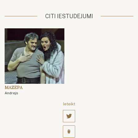
CITI IESTUDĒJUMI
MAZEPA
Andrejs
Ieteikt