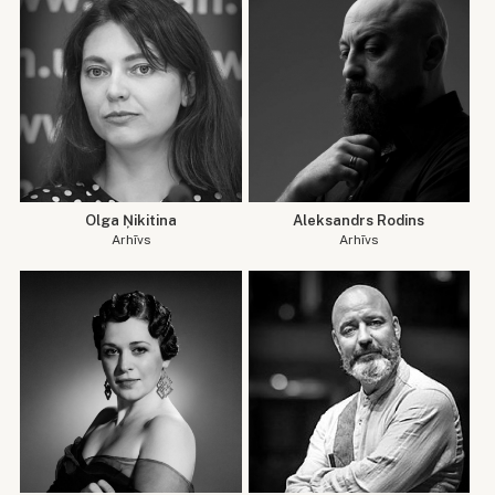
Olga Ņikitina
Aleksandrs Rodins
Arhīvs
Arhīvs