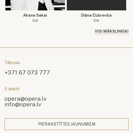
Akane Sakai
Diāna Čubreviča
Citi
Citi
VISI MĀKSLINIEKI
Tālrunis
+371 67 073 777
E-pasts
opera@opera.lv
info@opera.lv
PIERAKSTĪTIES JAUNUMIEM