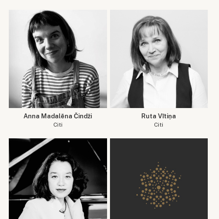
Anna Madalēna Čindži
Ruta Vītiņa
Citi
Citi