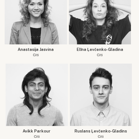
Anastasija Jasvina
Elīna Ļevčenko-Gladina
Citi
Citi
Avikk Parkour
Ruslans Ļevčenko-Gladins
Citi
Citi