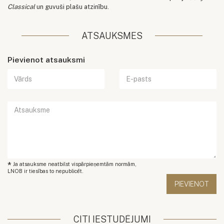
Classical
un guvuši plašu atzinību.
ATSAUKSMES
Pievienot atsauksmi
*
Ja atsauksme neatbilst vispārpieņemtām normām,
LNOB ir tiesības to nepublicēt.
CITI IESTUDĒJUMI