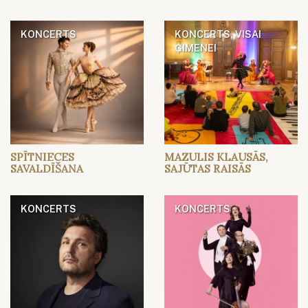
KONCERTS
KONCERTS, VISAI
ĢIMENEI
SPĪTNIECES
MAZULIS KLAUSĀS,
SAVALDĪŠANA
SAJŪTAS RAISĀS
KONCERTS
KONCERTS