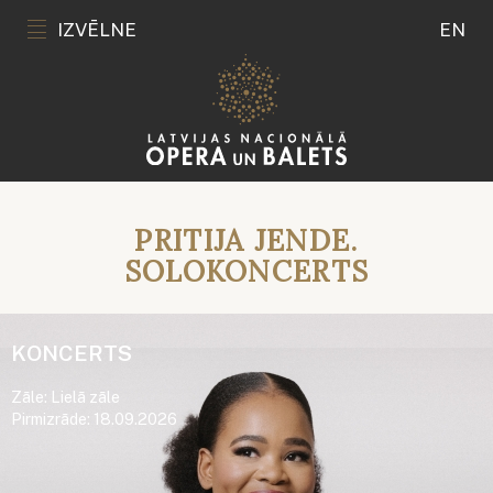
IZVĒLNE
EN
PRITIJA JENDE.
SOLOKONCERTS
KONCERTS
Zāle: Lielā zāle
Pirmizrāde: 18.09.2026