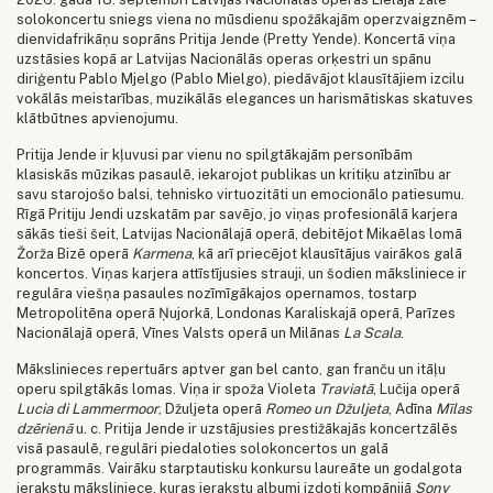
solokoncertu sniegs viena no mūsdienu spožākajām operzvaigznēm –
dienvidafrikāņu soprāns Pritija Jende (Pretty Yende). Koncertā viņa
uzstāsies kopā ar Latvijas Nacionālās operas orķestri un spānu
diriģentu Pablo Mjelgo (Pablo Mielgo), piedāvājot klausītājiem izcilu
vokālās meistarības, muzikālās elegances un harismātiskas skatuves
klātbūtnes apvienojumu.
Pritija Jende ir kļuvusi par vienu no spilgtākajām personībām
klasiskās mūzikas pasaulē, iekarojot publikas un kritiķu atzinību ar
savu starojošo balsi, tehnisko virtuozitāti un emocionālo patiesumu.
Rīgā Pritiju Jendi uzskatām par savējo, jo viņas profesionālā karjera
sākās tieši šeit, Latvijas Nacionālajā operā, debitējot Mikaēlas lomā
Žorža Bizē operā
Karmena
, kā arī priecējot klausītājus vairākos galā
koncertos. Viņas karjera attīstījusies strauji, un šodien māksliniece ir
regulāra viešņa pasaules nozīmīgākajos opernamos, tostarp
Metropolitēna operā Ņujorkā, Londonas Karaliskajā operā, Parīzes
Nacionālajā operā, Vīnes Valsts operā un Milānas
La Scala
.
Mākslinieces repertuārs aptver gan bel canto, gan franču un itāļu
operu spilgtākās lomas. Viņa ir spoža Violeta
Traviatā
, Lučija operā
Lucia di Lammermoor
, Džuljeta operā
Romeo un Džuljeta
, Adīna
Mīlas
dzērienā
u. c. Pritija Jende ir uzstājusies prestižākajās koncertzālēs
visā pasaulē, regulāri piedaloties solokoncertos un galā
programmās. Vairāku starptautisku konkursu laureāte un godalgota
ierakstu māksliniece, kuras ierakstu albumi izdoti kompānijā
Sony