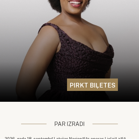
PIRKT BIĻETES
PAR IZRĀDI
2026. gada 18. septembrī Latvijas Nacionālās operas Lielajā zālē