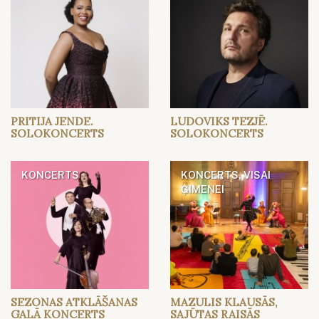
PRITIJA JENDE.
LUDOVIKS TEZJĒ.
SOLOKONCERTS
SOLOKONCERTS
KONCERTS
KONCERTS, VISAI
ĢIMENEI
SEZONAS ATKLĀŠANAS
MAZULIS KLAUSĀS,
GALĀ KONCERTS
SAJŪTAS RAISĀS