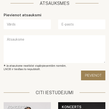
ATSAUKSMES
Pievienot atsauksmi
*
Ja atsauksme neatbilst vispārpieņemtām normām,
LNOB ir tiesības to nepublicēt.
CITI IESTUDĒJUMI
KONCERTS
KONCERTS