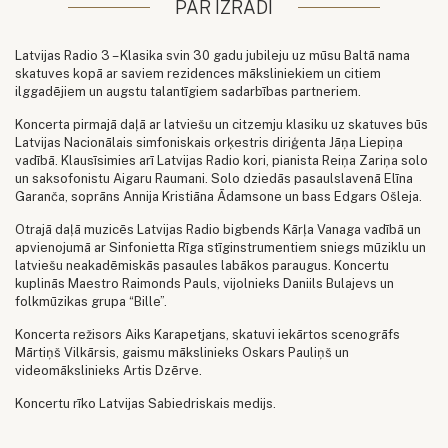
PAR IZRĀDI
Latvijas Radio 3 – Klasika svin 30 gadu jubileju uz mūsu Baltā nama
skatuves kopā ar saviem rezidences māksliniekiem un citiem
ilggadējiem un augstu talantīgiem sadarbības partneriem.
​Koncerta pirmajā daļā ar latviešu un citzemju klasiku uz skatuves būs
Latvijas Nacionālais simfoniskais orķestris diriģenta Jāņa Liepiņa
vadībā. Klausīsimies arī Latvijas Radio kori, pianista Reiņa Zariņa solo
un saksofonistu Aigaru Raumani. Solo dziedās pasaulslavenā Elīna
Garanča, soprāns Annija Kristiāna Ādamsone un bass Edgars Ošleja.
Otrajā daļā muzicēs Latvijas Radio bigbends Kārļa Vanaga vadībā un
apvienojumā ar Sinfonietta Rīga stīginstrumentiem sniegs mūziklu un
latviešu neakadēmiskās pasaules labākos paraugus. Koncertu
kuplinās Maestro Raimonds Pauls, vijolnieks Daniils Bulajevs un
folkmūzikas grupa “Bille”.
Koncerta režisors Aiks Karapetjans, skatuvi iekārtos scenogrāfs
Mārtiņš Vilkārsis, gaismu mākslinieks Oskars Pauliņš un
videomākslinieks Artis Dzērve.
Koncertu rīko Latvijas Sabiedriskais medijs.