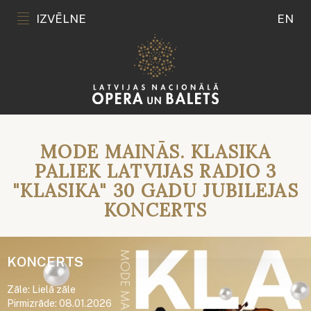
IZVĒLNE
EN
MODE MAINĀS. KLASIKA
PALIEK LATVIJAS RADIO 3
"KLASIKA" 30 GADU JUBILEJAS
KONCERTS
KONCERTS
Zāle: Lielā zāle
Pirmizrāde: 08.01.2026