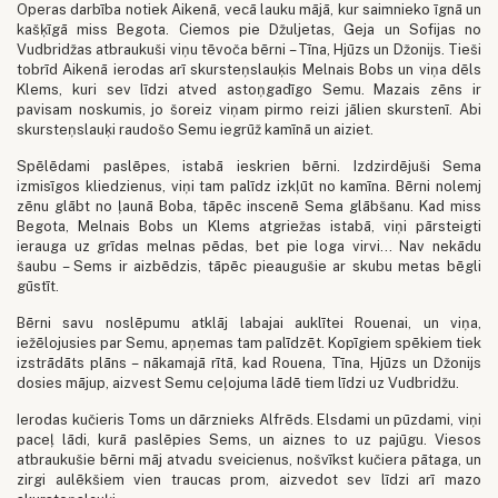
Operas darbība notiek Aikenā, vecā lauku mājā, kur saimnieko īgnā un
kašķīgā miss Begota. Ciemos pie Džuljetas, Geja un Sofijas no
Vudbridžas atbraukuši viņu tēvoča bērni – Tīna, Hjūzs un Džonijs. Tieši
tobrīd Aikenā ierodas arī skursteņslauķis Melnais Bobs un viņa dēls
Klems, kuri sev līdzi atved astoņgadīgo Semu. Mazais zēns ir
pavisam noskumis, jo šoreiz viņam pirmo reizi jālien skurstenī. Abi
skursteņslauķi raudošo Semu iegrūž kamīnā un aiziet.
Spēlēdami paslēpes, istabā ieskrien bērni. Izdzirdējuši Sema
izmisīgos kliedzienus, viņi tam palīdz izkļūt no kamīna. Bērni nolemj
zēnu glābt no ļaunā Boba, tāpēc inscenē Sema glābšanu. Kad miss
Begota, Melnais Bobs un Klems atgriežas istabā, viņi pārsteigti
ierauga uz grīdas melnas pēdas, bet pie loga virvi... Nav nekādu
šaubu – Sems ir aizbēdzis, tāpēc pieaugušie ar skubu metas bēgli
gūstīt.
Bērni savu noslēpumu atklāj labajai auklītei Rouenai, un viņa,
iežēlojusies par Semu, apņemas tam palīdzēt. Kopīgiem spēkiem tiek
izstrādāts plāns – nākamajā rītā, kad Rouena, Tīna, Hjūzs un Džonijs
dosies mājup, aizvest Semu ceļojuma lādē tiem līdzi uz Vudbridžu.
Ierodas kučieris Toms un dārznieks Alfrēds. Elsdami un pūzdami, viņi
paceļ lādi, kurā paslēpies Sems, un aiznes to uz pajūgu. Viesos
atbraukušie bērni māj atvadu sveicienus, nošvīkst kučiera pātaga, un
zirgi aulēkšiem vien traucas prom, aizvedot sev līdzi arī mazo