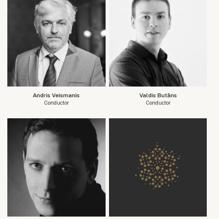
Andris Veismanis
Valdis Butāns
Conductor
Conductor