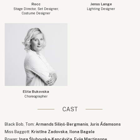
Rocc
Jenss Lange
Stage Director, Set Designer,
Lighting Designer
Costume Designer
Elita Bukovska
Choreographer
CAST
Black Bob, Tom:
Armands Siliņš-Bergmanis
,
Juris Ādamsons
Miss Baggott:
Kristīne Zadovska
,
Ilona Bagele
Rowan:
Inga Šļubovska-Kancēviča
,
Evija Martinsone