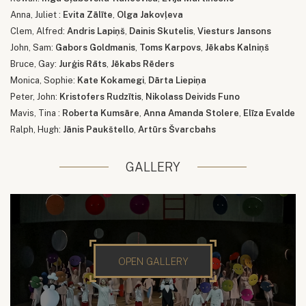
Anna, Juliet :
Evita Zālīte
,
Olga Jakovļeva
Clem, Alfred:
Andris Lapiņš
,
Dainis Skutelis
,
Viesturs Jansons
John, Sam:
Gabors Goldmanis
,
Toms Karpovs
,
Jēkabs Kalniņš
Bruce, Gay:
Jurģis Rāts
,
Jēkabs Rēders
Monica, Sophie:
Kate Kokamegi
,
Dārta Liepiņa
Peter, John:
Kristofers Rudzītis
,
Nikolass Deivids Funo
Mavis, Tina :
Roberta Kumsāre
,
Anna Amanda Stolere
,
Elīza Evalde
Ralph, Hugh:
Jānis Paukštello
,
Artūrs Švarcbahs
GALLERY
OPEN GALLERY