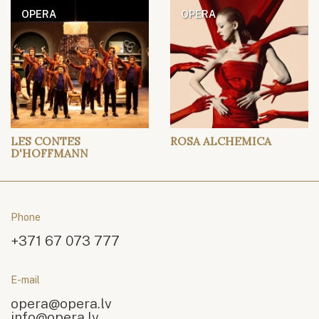
OPERA
OPERA
LES CONTES
ROSA ALCHEMICA
D'HOFFMANN
Phone
+371 67 073 777
E-mail
opera@opera.lv
info@opera.lv