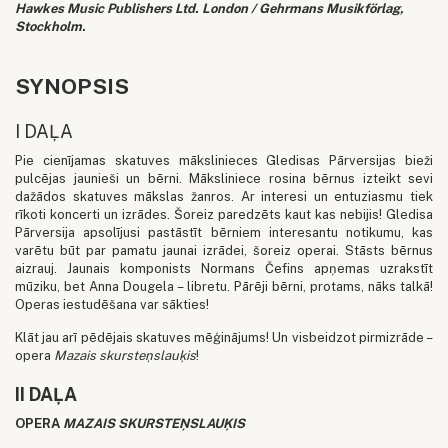
Hawkes Music Publishers Ltd. London / Gehrmans Musikförlag,
Stockholm
.
SYNOPSIS
I DAĻA
Pie cienījamas skatuves mākslinieces Gledisas Pārversijas bieži
pulcējas jaunieši un bērni. Māksliniece rosina bērnus izteikt sevi
dažādos skatuves mākslas žanros. Ar interesi un entuziasmu tiek
rīkoti koncerti un izrādes. Šoreiz paredzēts kaut kas nebijis! Gledisa
Pārversija apsolījusi pastāstīt bērniem interesantu notikumu, kas
varētu būt par pamatu jaunai izrādei, šoreiz operai. Stāsts bērnus
aizrauj. Jaunais komponists Normans Čefins apņemas uzrakstīt
mūziku, bet Anna Dougela – libretu. Pārēji bērni, protams, nāks talkā!
Operas iestudēšana var sākties!
Klāt jau arī pēdējais skatuves mēģinājums! Un visbeidzot pirmizrāde –
opera
Mazais skursteņslauķis
!
II DAĻA
OPERA
MAZAIS SKURSTEŅSLAUĶIS