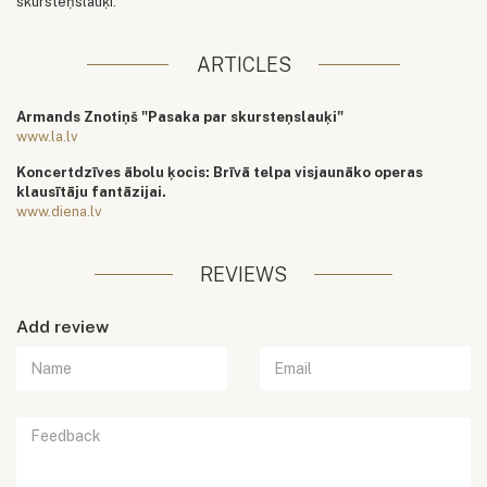
skursteņslauķi.
ARTICLES
Armands Znotiņš "Pasaka par skursteņslauķi"
www.la.lv
Koncertdzīves ābolu ķocis: Brīvā telpa visjaunāko operas
klausītāju fantāzijai.
www.diena.lv
REVIEWS
Add review