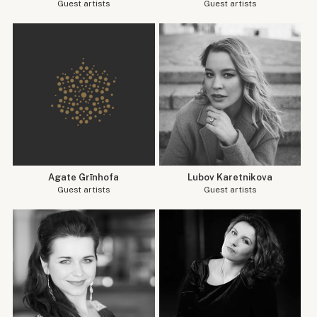
Guest artists
Guest artists
Agate Grīnhofa
Lubov Karetnikova
Guest artists
Guest artists