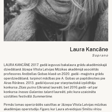
Laura Kancāne
Soprano
LAURA KANCĀNE 2017. gadā ieguvusi bakalaura grādu akadēmiskajā
dziedāšanā Jāzepa Vītola Latvijas Mūzikas akadēmijā asociētās
profesores Andžellas Gobas klasē un 2020. gadā – maģistra grādu
operdziedāšanā, turpinot mācības pie A. Gobas un papildinoties pie
Airas Rūrānes. 2013. gadā kļuvusi par starptautiskā izpildītāju
konkursa
Zilais putns
(Ukraina) laureāti, bet 2016.gadā – arī par
konkursa
Ineses Galantes talanti
laureāti, pēc kura uzaicināta
uzstāties festivālā
Summertime
.
Pirmās lomas operizrādēs saistītas ar Jāzepa Vītola Latvijas mūzikas
akadēmijas operstudiju
Figaro
, kur Laura atveidojusi Smilšu vīriņu