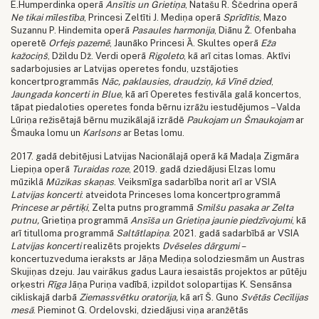
E.Humperdinka operā
Ansītis un Grietiņa
, Natašu R. Ščedrina operā
Ne tikai mīlestība
, Princesi Zeltīti J. Mediņa operā
Sprīdītis
, Mazo
Suzannu P. Hindemita operā
Pasaules harmonija
, Diānu Ž. Ofenbaha
operetē
Orfejs pazemē
, Jaunāko Princesi Ā. Skultes operā
Eža
kažociņš
, Džildu Dž. Verdi operā
Rigoleto
, kā arī citas lomas. Aktīvi
sadarbojusies ar Latvijas operetes fondu, uzstājoties
koncertprogrammās
Nāc, paklausies, draudziņ, kā Vīnē dzied
,
Jaungada koncerti in Blue
, kā arī Operetes festivāla galā koncertos,
tāpat piedaloties operetes fonda bērnu izrāžu iestudējumos – Valda
Lūriņa režisētajā bērnu muzikālajā izrādē
Paukojam un Šmaukojam
ar
Šmauka lomu un
Karlsons
ar Betas lomu.
2017. gadā debitējusi Latvijas Nacionālajā operā kā Madaļa Zigmāra
Liepiņa operā
Turaidas roze
, 2019. gadā dziedājusi Elzas lomu
mūziklā
Mūzikas skaņas
. Veiksmīga sadarbība norit arī ar VSIA
Latvijas koncerti
: atveidota Princeses loma koncertprogrammā
Princese ar pērtiķi
, Zelta putns programmā
Smilšu pasaka ar Zelta
putnu,
Grietiņa programmā
Ansīša un Grietiņa jaunie piedzīvojumi
, kā
arī titulloma programmā
Saltātlapiņa
. 2021. gadā sadarbībā ar VSIA
Latvijas koncerti
realizēts projekts
Dvēseles dārgumi
–
koncertuzveduma ieraksts ar Jāņa Mediņa solodziesmām un Austras
Skujiņas dzeju. Jau vairākus gadus Laura iesaistās projektos ar pūtēju
orķestri
Rīga
Jāņa Puriņa vadībā, izpildot solopartijas K. Sensānsa
cikliskajā darbā
Ziemassvētku oratorija,
kā arī Š. Guno
Svētās Cecīlijas
mesā
. Pieminot G. Ordelovski, dziedājusi viņa aranžētās