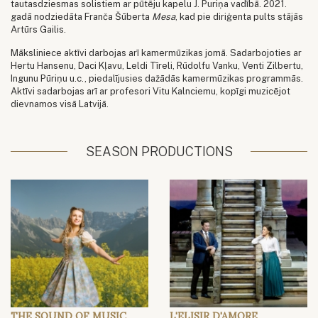
tautasdziesmas solistiem ar pūtēju kapelu J. Puriņa vadībā. 2021.
gadā nodziedāta Franča Šūberta
Mesa
, kad pie diriģenta pults stājās
Artūrs Gailis.
Māksliniece aktīvi darbojas arī kamermūzikas jomā. Sadarbojoties ar
Hertu Hansenu, Daci Kļavu, Leldi Tīreli, Rūdolfu Vanku, Venti Zilbertu,
Ingunu Pūriņu u.c., piedalījusies dažādās kamermūzikas programmās.
Aktīvi sadarbojas arī ar profesori Vitu Kalnciemu, kopīgi muzicējot
dievnamos visā Latvijā.
SEASON PRODUCTIONS
THE SOUND OF MUSIC
L'ELISIR D'AMORE