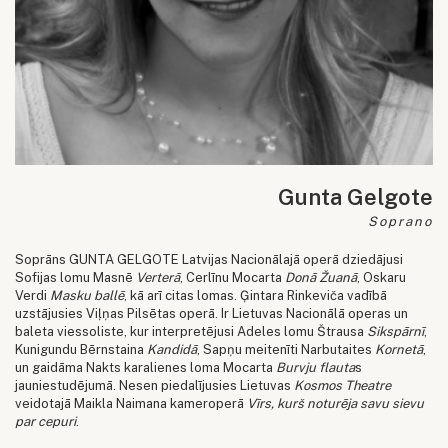
Gunta Gelgote
Soprano
Soprāns GUNTA GELGOTE Latvijas Nacionālajā operā dziedājusi
Sofijas lomu Masnē
Verterā
, Cerlīnu Mocarta
Donā Žuanā
, Oskaru
Verdi
Masku ballē
, kā arī citas lomas. Ģintara Rinkeviča vadībā
uzstājusies Viļņas Pilsētas operā. Ir Lietuvas Nacionālā operas un
baleta viessoliste, kur interpretējusi Adeles lomu Štrausa
Sikspārnī
,
Kunigundu Bērnstaina
Kandidā
, Sapņu meitenīti Narbutaites
Kornetā
,
un gaidāma Nakts karalienes loma Mocarta
Burvju flauta
s
jauniestudējumā. Nesen piedalījusies Lietuvas
Kosmos Theatre
veidotajā Maikla Naimana kameroperā
Vīrs, kurš noturēja savu sievu
par cepuri
.