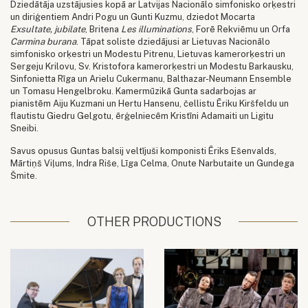
Dziedātāja uzstājusies kopā ar Latvijas Nacionālo simfonisko orķestri
un diriģentiem Andri Pogu un Gunti Kuzmu, dziedot Mocarta
Exsultate, jubilate
, Britena
Les illuminations
, Forē Rekviēmu un Orfa
Carmina burana
. Tāpat soliste dziedājusi ar Lietuvas Nacionālo
simfonisko orķestri un Modestu Pitrenu, Lietuvas kamerorķestri un
Sergeju Krilovu, Sv. Kristofora kamerorķestri un Modestu Barkausku,
Sinfonietta Rīga un Arielu Cukermanu, Balthazar-Neumann Ensemble
un Tomasu Hengelbroku. Kamermūzikā Gunta sadarbojas ar
pianistēm Aiju Kuzmani un Hertu Hansenu, čellistu Ēriku Kiršfeldu un
flautistu Giedru Gelgotu, ērģelniecēm Kristīni Adamaiti un Ligitu
Sneibi.
Savus opusus Guntas balsij veltījuši komponisti Ēriks Ešenvalds,
Mārtiņš Viļums, Indra Riše, Līga Celma, Onute Narbutaite un Gundega
Šmite.
OTHER PRODUCTIONS