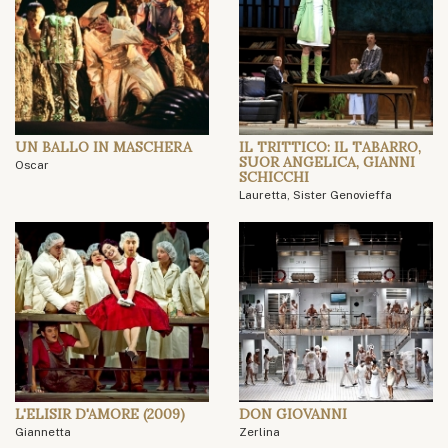
UN BALLO IN MASCHERA
IL TRITTICO: IL TABARRO,
SUOR ANGELICA, GIANNI
Oscar
SCHICCHI
Lauretta, Sister Genovieffa
L'ELISIR D'AMORE (2009)
DON GIOVANNI
Giannetta
Zerlina