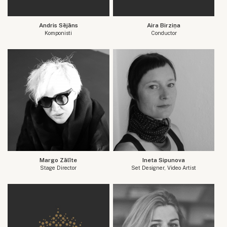
Andris Sējāns
Aira Birziņa
Komponisti
Conductor
Margo Zālīte
Ineta Sipunova
Stage Director
Set Designer, Video Artist