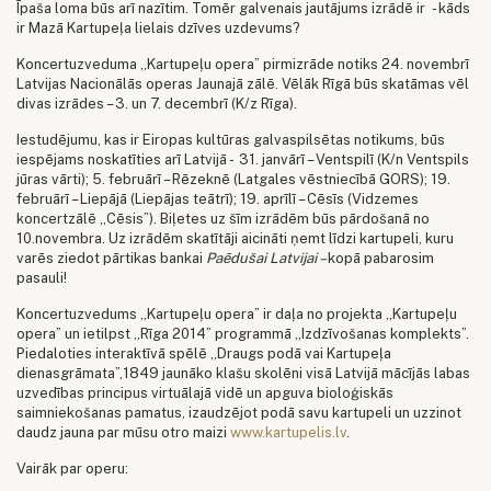
Īpaša loma būs arī nazītim. Tomēr galvenais jautājums izrādē ir - kāds
ir Mazā Kartupeļa lielais dzīves uzdevums?
Koncertuzveduma „Kartupeļu opera” pirmizrāde notiks 24. novembrī
Latvijas Nacionālās operas Jaunajā zālē. Vēlāk Rīgā būs skatāmas vēl
divas izrādes – 3. un 7. decembrī (K/z Rīga).
Iestudējumu, kas ir Eiropas kultūras galvaspilsētas notikums, būs
iespējams noskatīties arī Latvijā - 31. janvārī – Ventspilī (K/n Ventspils
jūras vārti); 5. februārī – Rēzeknē (Latgales vēstniecībā GORS); 19.
februārī – Liepājā (Liepājas teātrī); 19. aprīlī – Cēsīs (Vidzemes
koncertzālē „Cēsis”). Biļetes uz šīm izrādēm būs pārdošanā no
10.novembra. Uz izrādēm skatītāji aicināti ņemt līdzi kartupeli, kuru
varēs ziedot pārtikas bankai
Paēdušai Latvijai –
kopā pabarosim
pasauli!
Koncertuzvedums „Kartupeļu opera” ir daļa no projekta „Kartupeļu
opera” un ietilpst „Rīga 2014” programmā „Izdzīvošanas komplekts”.
Piedaloties interaktīvā spēlē „Draugs podā vai Kartupeļa
dienasgrāmata”,1849 jaunāko klašu skolēni visā Latvijā mācījās labas
uzvedības principus virtuālajā vidē un apguva bioloģiskās
saimniekošanas pamatus, izaudzējot podā savu kartupeli un uzzinot
daudz jauna par mūsu otro maizi
www.kartupelis.lv
.
Vairāk par operu: