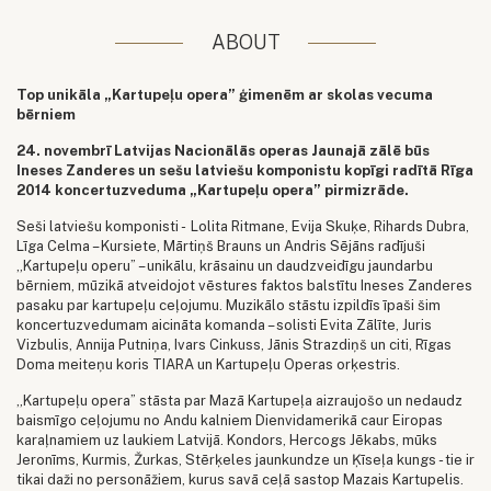
ABOUT
Top unikāla „Kartupeļu opera” ģimenēm ar skolas vecuma
bērniem
24. novembrī Latvijas Nacionālās operas Jaunajā zālē būs
Ineses Zanderes un sešu latviešu komponistu kopīgi radītā Rīga
2014 koncertuzveduma „Kartupeļu opera” pirmizrāde.
Seši latviešu komponisti - Lolita Ritmane, Evija Skuķe, Rihards Dubra,
Līga Celma – Kursiete, Mārtiņš Brauns un Andris Sējāns radījuši
„Kartupeļu operu” – unikālu, krāsainu un daudzveidīgu jaundarbu
bērniem, mūzikā atveidojot vēstures faktos balstītu Ineses Zanderes
pasaku par kartupeļu ceļojumu. Muzikālo stāstu izpildīs īpaši šim
koncertuzvedumam aicināta komanda – solisti Evita Zālīte, Juris
Vizbulis, Annija Putniņa, Ivars Cinkuss, Jānis Strazdiņš un citi, Rīgas
Doma meiteņu koris TIARA un Kartupeļu Operas orķestris.
„Kartupeļu opera” stāsta par Mazā Kartupeļa aizraujošo un nedaudz
baismīgo ceļojumu no Andu kalniem Dienvidamerikā caur Eiropas
karaļnamiem uz laukiem Latvijā. Kondors, Hercogs Jēkabs, mūks
Jeronīms, Kurmis, Žurkas, Stērķeles jaunkundze un Ķīseļa kungs - tie ir
tikai daži no personāžiem, kurus savā ceļā sastop Mazais Kartupelis.