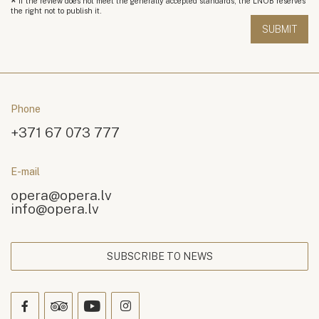
*
If the review does not meet the generally accepted standards, the LNOB reserves
the right not to publish it.
Phone
+371 67 073 777
E-mail
opera@opera.lv
info@opera.lv
SUBSCRIBE TO NEWS