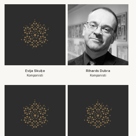
Evija Skuķe
Rihards Dubra
Komponisti
Komponisti