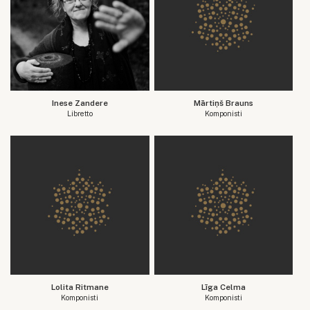
Inese Zandere
Mārtiņš Brauns
Libretto
Komponisti
Lolita Ritmane
Līga Celma
Komponisti
Komponisti