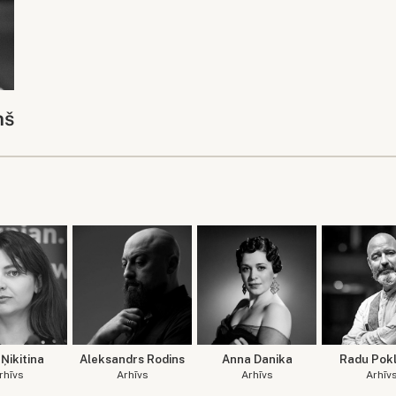
ņš
Ņikitina
Aleksandrs Rodins
Anna Danika
Radu Pokl
rhīvs
Arhīvs
Arhīvs
Arhīv