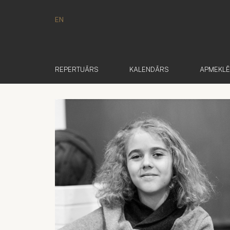
EN
REPERTUĀRS
KALENDĀRS
APMEKL