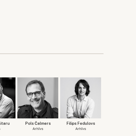
itaru
Pols Čalmers
Filips Fedulovs
s
Arhīvs
Arhīvs