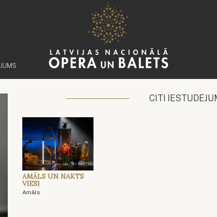
ĒJUMS
CITI IESTUDĒJU
AMĀLS UN NAKTS
VIESI
Amāls