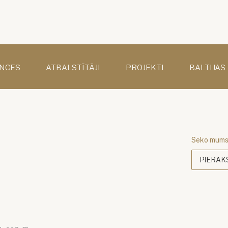
NCES
ATBALSTĪTĀJI
PROJEKTI
BALTIJAS
Seko mum
PIERAK