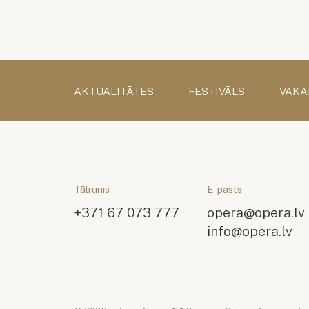
AKTUALITĀTES
FESTIVĀLS
VAKA
Tālrunis
E-pasts
+371 67 073 777
opera@opera.lv
info@opera.lv