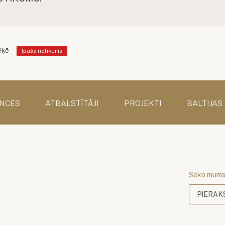
ēķē
Īpašs notikums
NCES
ATBALSTĪTĀJI
PROJEKTI
BALTIJAS
Seko mum
PIERAK