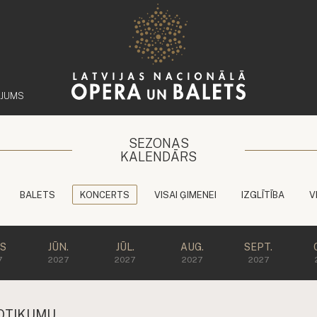
ĒJUMS
SEZONAS
KALENDĀRS
BALETS
KONCERTS
VISAI ĢIMENEI
IZGLĪTĪBA
V
JS
JŪN.
JŪL.
AUG.
SEPT.
7
2027
2027
2027
2027
OTIKUMU.