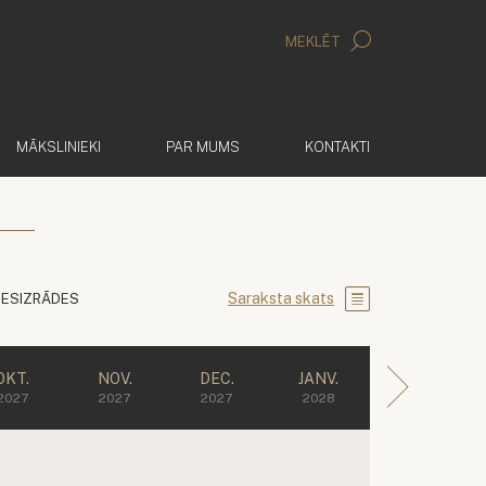
MEKLĒT
MĀKSLINIEKI
PAR MUMS
KONTAKTI
Saraksta skats
IESIZRĀDES
OKT.
NOV.
DEC.
JANV.
2027
2027
2027
2028