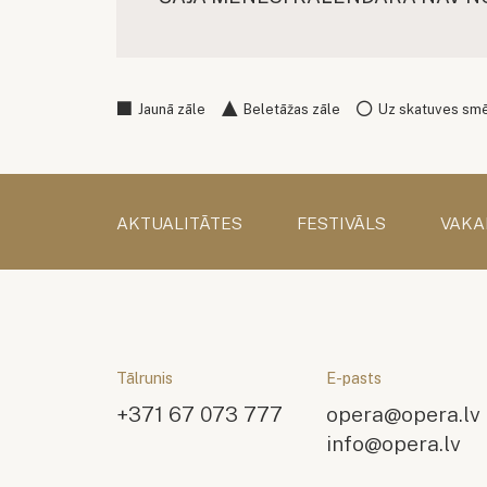
Jaunā zāle
Beletāžas zāle
Uz skatuves sm
AKTUALITĀTES
FESTIVĀLS
VAKA
Tālrunis
E-pasts
+371 67 073 777
opera@opera.lv
info@opera.lv