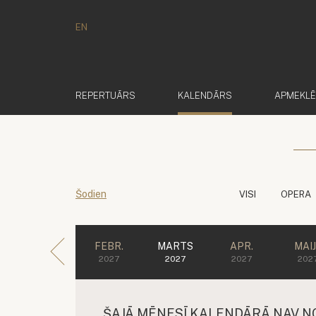
EN
(AKTĪVS)
REPERTUĀRS
KALENDĀRS
APMEKL
Šodien
VISI
OPERA
FEBR.
MARTS
APR.
MAI
2027
2027
2027
202
ŠAJĀ MĒNESĪ KALENDĀRĀ NAV N