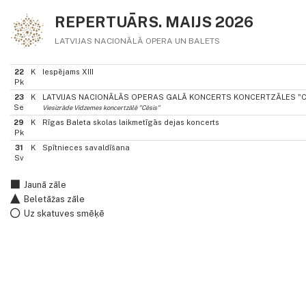
REPERTUĀRS. MAIJS 2026
LATVIJAS NACIONĀLĀ OPERA UN BALETS
22
K
Iespējams XIII
Pk
23
K
LATVIJAS NACIONĀLĀS OPERAS GALĀ KONCERTS KONCERTZĀLES "CĒ
Se
Viesizrāde Vidzemes koncertzālē "Cēsis"
29
K
Rīgas Baleta skolas laikmetīgās dejas koncerts
Pk
31
K
Spītnieces savaldīšana
Sv
Jaunā zāle
Beletāžas zāle
Uz skatuves smēķē