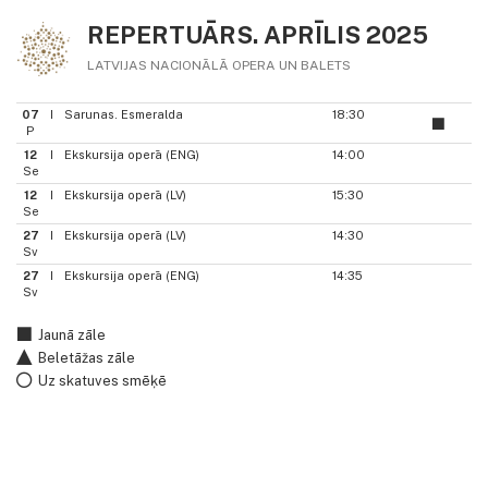
REPERTUĀRS. APRĪLIS 2025
LATVIJAS NACIONĀLĀ OPERA UN BALETS
07
I
Sarunas. Esmeralda
18:30
P
12
I
Ekskursija operā (ENG)
14:00
Se
12
I
Ekskursija operā (LV)
15:30
Se
27
I
Ekskursija operā (LV)
14:30
Sv
27
I
Ekskursija operā (ENG)
14:35
Sv
Jaunā zāle
Beletāžas zāle
Uz skatuves smēķē