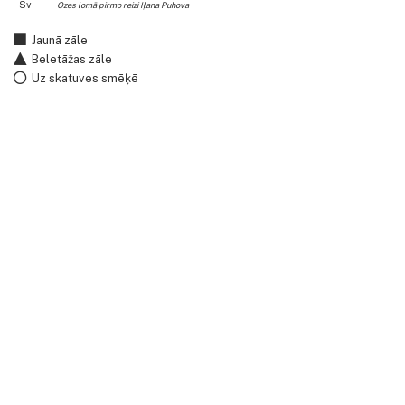
Sv
Ozes lomā pirmo reizi Iļana Puhova
Jaunā zāle
Beletāžas zāle
Uz skatuves smēķē