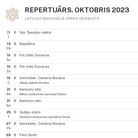
REPERTUĀRS. OKTOBRIS 2023
LATVIJAS NACIONĀLĀ OPERA UN BALETS
11
B
Vijs. Šausmu naktis
T
13
B
Bajadēra
Pk
15
B
Pie zilās Donavas
Sv
15
B
Pie zilās Donavas
Sv
19
B
Serenāde. Carmina Burana
C
Debija: Sabīne Strokša
21
B
Karlsons lido...
Se
Mātes lomā pirmo reizi Iļana Puhova
21
B
Karlsons lido...
Se
25
B
Gulbju ezers
T
Rotbarta lomā pirmo reizi Kārlis Cīrulis
27
B
Serenāde. Carmina Burana
Pk
29
B
Pērs Gints