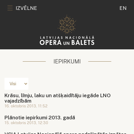
IZVĒLNE
EN
IEPIRKUMI
Krāsu, līmju, laku un atšķaidītāju iegāde LNO
vajadzībām
16. oktobris 2013, 11:52
Plānotie iepirkumi 2013. gadā
15. oktobris 2013, 12:30