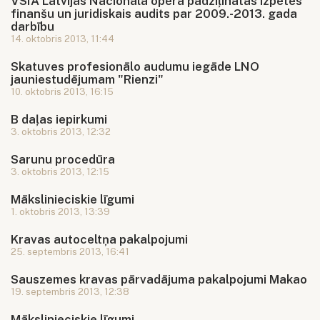
VSIA Latvijas Nacionālā opera padziļinātās izpētes
finanšu un juridiskais audits par 2009.-2013. gada
darbību
14. oktobris 2013, 11:44
Skatuves profesionālo audumu iegāde LNO
jauniestudējumam "Rienzi"
10. oktobris 2013, 16:15
B daļas iepirkumi
3. oktobris 2013, 12:32
Sarunu procedūra
3. oktobris 2013, 12:15
Mākslinieciskie līgumi
1. oktobris 2013, 13:39
Kravas autoceltņa pakalpojumi
25. septembris 2013, 16:41
Sauszemes kravas pārvadājuma pakalpojumi Makao
19. septembris 2013, 12:38
Mākslinieciskie līgumi