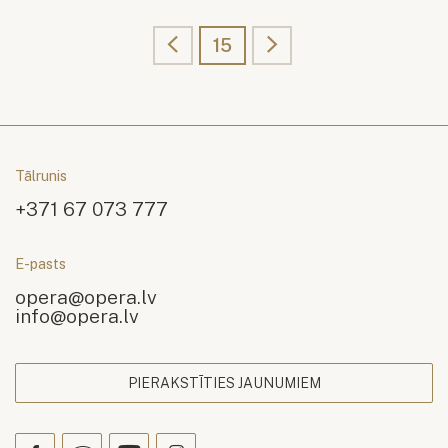
15
Tālrunis
+371 67 073 777
E-pasts
opera@opera.lv
info@opera.lv
PIERAKSTĪTIES JAUNUMIEM