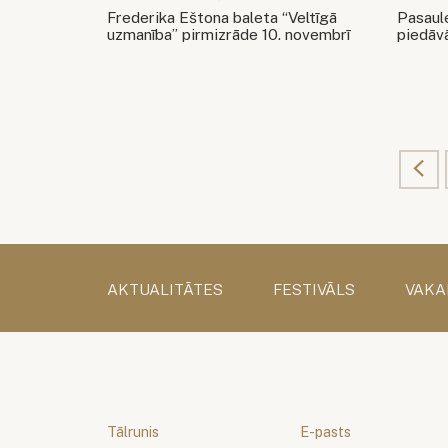
Frederika Eštona baleta “Veltīgā
Pasaul
uzmanība” pirmizrāde 10. novembrī
piedāv
AKTUALITĀTES
FESTIVĀLS
VAKA
Tālrunis
E-pasts