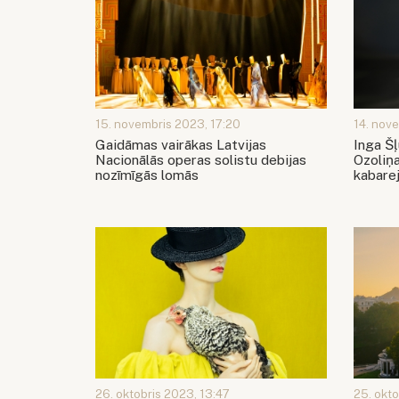
15. novembris 2023, 17:20
14. nov
Gaidāmas vairākas Latvijas
Inga Š
Nacionālās operas solistu debijas
Ozoliņ
nozīmīgās lomās
kabarej
26. oktobris 2023, 13:47
25. okto