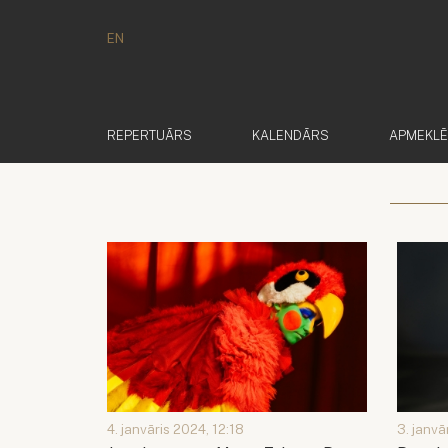
EN
REPERTUĀRS
KALENDĀRS
APMEKL
4. janvāris 2024, 12:18
3. janvā