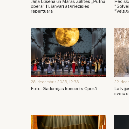
Jāņa Lūsēna un Māras Zālītes „Putnu
Pēc ska
opera” 11. janvārī atgriezīsies
"Solve
repertuārā
"Veltīg
28. decembris 2023, 12:33
22. dec
Foto: Gadumijas koncerts Operā
Latvija
sveic 