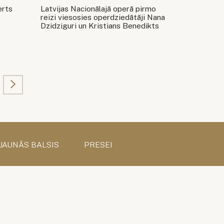
rts
Latvijas Nacionālajā operā pirmo
reizi viesosies operdziedātāji Nana
Dzidziguri un Kristians Benedikts
 JAUNĀS BALSIS
PRESEI
s