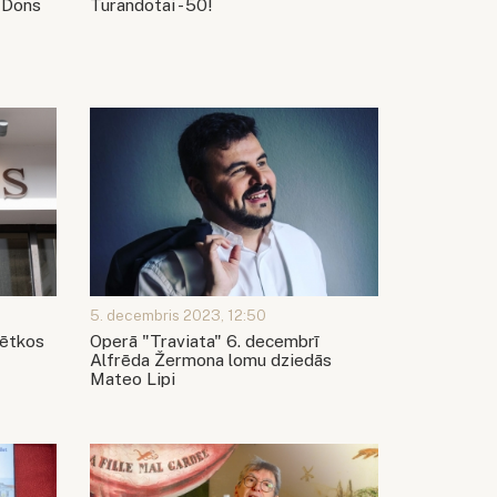
 "Dons
Turandotai - 50!
5. decembris 2023, 12:50
vētkos
Operā "Traviata" 6. decembrī
Alfrēda Žermona lomu dziedās
Mateo Lipi