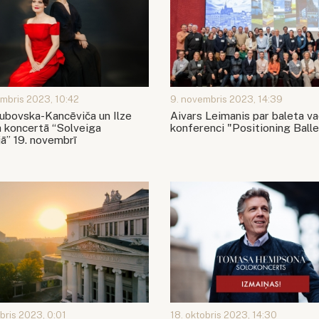
embris 2023, 10:42
9. novembris 2023, 14:39
ļubovska-Kancēviča un Ilze
Aivars Leimanis par baleta va
a koncertā “Solveiga
konferenci "Positioning Balle
ā” 19. novembrī
bris 2023, 0:01
18. oktobris 2023, 14:30