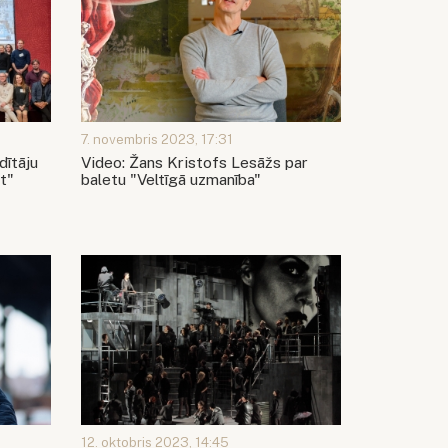
7. novembris 2023, 17:31
dītāju
Video: Žans Kristofs Lesāžs par
t"
baletu "Veltīgā uzmanība"
12. oktobris 2023, 14:45