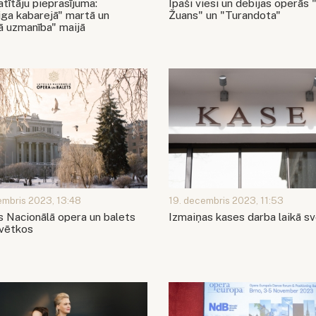
tītāju pieprasījuma:
Īpaši viesi un debijas operās
iga kabarejā" martā un
Žuans" un "Turandota"
ā uzmanība" maijā
embris 2023, 13:48
19. decembris 2023, 11:53
s Nacionālā opera un balets
Izmaiņas kases darba laikā s
svētkos