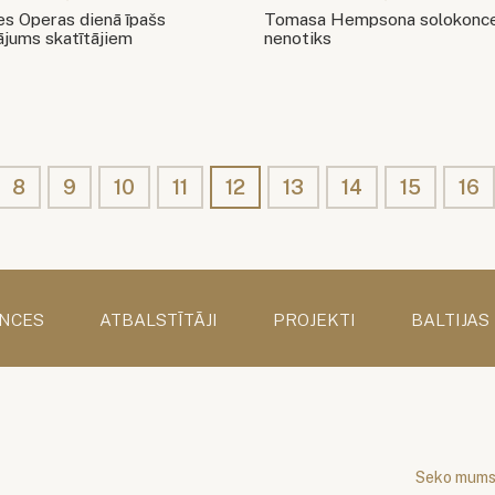
es Operas dienā īpašs
Tomasa Hempsona solokonce
ājums skatītājiem
nenotiks
8
9
10
11
12
13
14
15
16
NCES
ATBALSTĪTĀJI
PROJEKTI
BALTIJAS
Seko mum