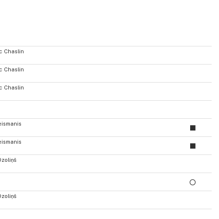
ic Chaslin
ic Chaslin
ic Chaslin
eismanis
eismanis
Ozoliņš
Ozoliņš