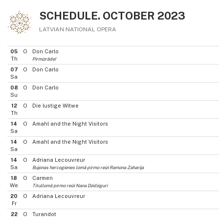
SCHEDULE. OCTOBER 2023
LATVIAN NATIONAL OPERA
05
O
Don Carlo
Th
Pirmizrāde!
07
O
Don Carlo
Sa
08
O
Don Carlo
Su
12
O
Die lustige Witwe
Th
14
O
Amahl and the Night Visitors
Sa
14
O
Amahl and the Night Visitors
Sa
14
O
Adriana Lecouvreur
Sa
Bujonas hercogienes lomā pirmo reizi Ramona Zaharija
18
O
Carmen
We
Titullomā pirmo reizi Nana Dzidziguri
20
O
Adriana Lecouvreur
Fr
22
O
Turandot