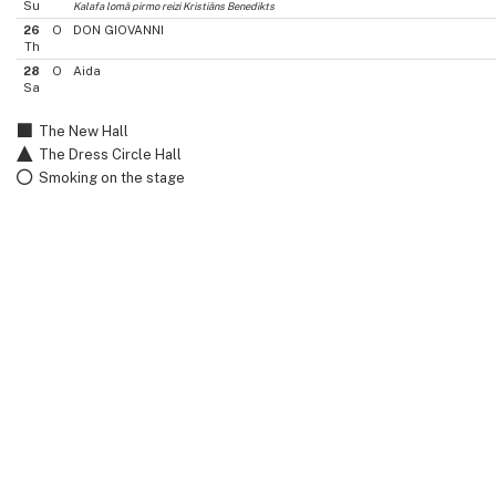
Su
Kalafa lomā pirmo reizi Kristiāns Benedikts
26
O
DON GIOVANNI
Th
28
O
Aida
Sa
The New Hall
The Dress Circle Hall
Smoking on the stage