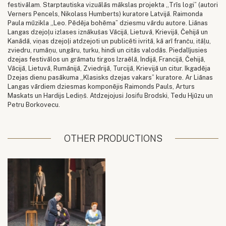
festivālam. Starptautiska vizuālās mākslas projekta „Trīs logi” (autori
Verners Pencels, Nikolass Humberts) kuratore Latvijā. Raimonda
Paula mūzikla „Leo. Pēdēja bohēma” dziesmu vārdu autore. Liānas
Langas dzejoļu izlases iznākušas Vācijā, Lietuvā, Krievijā, Čehijā un
Kanādā, viņas dzejoļi atdzejoti un publicēti ivritā, kā arī franču, itāļu,
zviedru, rumāņu, ungāru, turku, hindi un citās valodās. Piedalījusies
dzejas festivālos un grāmatu tirgos Izraēlā, Indijā, Francijā, Čehijā,
Vācijā, Lietuvā, Rumānijā, Zviedrijā, Turcijā, Krievijā un citur. Ikgadēja
Dzejas dienu pasākuma „Klasisks dzejas vakars” kuratore. Ar Liānas
Langas vārdiem dziesmas komponējis Raimonds Pauls, Arturs
Maskats un Hardijs Lediņš. Atdzejojusi Josifu Brodski, Tedu Hjūzu un
Petru Borkovecu.
OTHER PRODUCTIONS