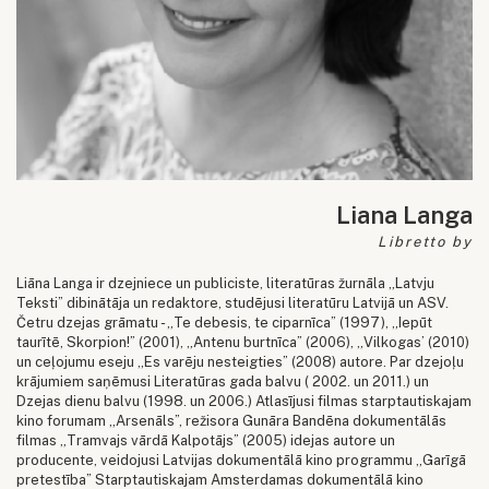
Liana Langa
Libretto by
Liāna Langa ir dzejniece un publiciste, literatūras žurnāla „Latvju
Teksti” dibinātāja un redaktore, studējusi literatūru Latvijā un ASV.
Četru dzejas grāmatu - „Te debesis, te ciparnīca” (1997), „Iepūt
taurītē, Skorpion!” (2001), „Antenu burtnīca” (2006), „Vilkogas’ (2010)
un ceļojumu eseju „Es varēju nesteigties” (2008) autore. Par dzejoļu
krājumiem saņēmusi Literatūras gada balvu ( 2002. un 2011.) un
Dzejas dienu balvu (1998. un 2006.) Atlasījusi filmas starptautiskajam
kino forumam „Arsenāls”, režisora Gunāra Bandēna dokumentālās
filmas „Tramvajs vārdā Kalpotājs” (2005) idejas autore un
producente, veidojusi Latvijas dokumentālā kino programmu „Garīgā
pretestība” Starptautiskajam Amsterdamas dokumentālā kino