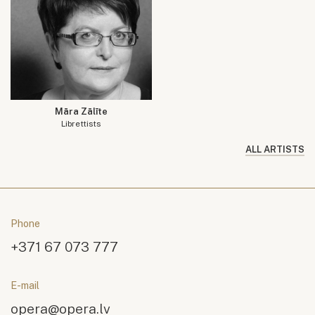
Māra Zālīte
Librettists
ALL ARTISTS
Phone
+371 67 073 777
E-mail
opera@opera.lv